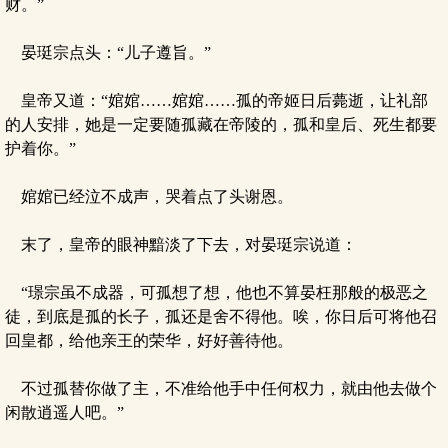
财。”
晏珽宗点头：“儿子遵旨。”
皇帝又道：“婠婠……婠婠……孤的帝姬日后薨逝，让礼部
的人安排，她是一定要随孤藏在帝陵的，孤和皇后、死生都要
护着你。”
婠婠已经泣不成声，哭着点了头谢恩。
末了，皇帝的眼神黯淡了下去，对晏珽宗说道：
“璟宗虽不成器，可孤想了想，他也不算晏枉那般的极恶之
徒，到底是孤的长子，孤还是舍不得他。唉，你日后可将他召
回皇都，给他亲王的荣华，好好善待他。
不过孤替你做了主，不准给他手中任何权力，就由他去做个
闲散逍遥人吧。”