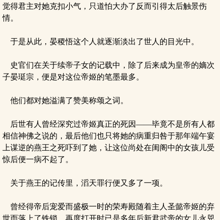
觉得君主对她克扣小气，只道怕大办了反而引得太后触景伤
情。
于是从此，晏稷悟这个人就逐渐淡出了世人的目光中。
史官们在关于续帝子女的记载中，除了后来成为皇帝的嫡次
子晏珽宗，便是对这位帝姬的笔墨最多。
他们都对她溢满了赞美称颂之词。
后世有人曾经深究过帝姬真正的死因——毕竟不是所有人都
相信神佛之说的，最后他们也只将她的病重归咎于那年端午宴
上谋逆的燕王之死吓到了她，让这位尚处在闺阁中的女孩儿受
惊后便一病不起了。
关于燕王的记传里，滔天罪行便又多了一项。
曾经得帝后宠爱而盛极一时的荣寿殿随着主人圣懿帝姬的弃
世而落上了铁锁，再度打开时已是多年后新君武帝的女儿永兕