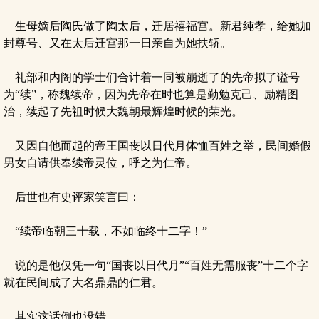
生母嫡后陶氏做了陶太后，迁居禧福宫。新君纯孝，给她加
封尊号、又在太后迁宫那一日亲自为她扶轿。
礼部和内阁的学士们合计着一同被崩逝了的先帝拟了谥号
为“续”，称魏续帝，因为先帝在时也算是勤勉克己、励精图
治，续起了先祖时候大魏朝最辉煌时候的荣光。
又因自他而起的帝王国丧以日代月体恤百姓之举，民间婚假
男女自请供奉续帝灵位，呼之为仁帝。
后世也有史评家笑言曰：
“续帝临朝三十载，不如临终十二字！”
说的是他仅凭一句“国丧以日代月”“百姓无需服丧”十二个字
就在民间成了大名鼎鼎的仁君。
其实这话倒也没错。