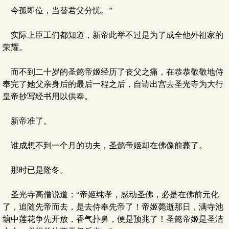
今孤即位，当替君父分忧。”
实际上臣工们都知道，新帝此举不过是为了成全他外祖家的
荣耀。
而不到二十岁的圣懿帝姬经历了丧父之痛，在恭恭敬敬地侍
奉完了她父亲身后的最后一程之后，自请出宫去圣光寺为大行
皇帝抄写经书用以供奉。
新帝准了。
谁成想不到一个月的功夫，圣懿帝姬却在佛像前薨了。
那时已是隆冬。
圣光寺高僧说道：“帝姬纯孝，感动圣佛，必是在佛前元化
了，追随先帝而去，是去侍奉先帝了！帝姬薨逝那日，满寺池
塘中莲花争先开放，香气扑鼻，便是预兆了！圣懿帝姬是圣洁