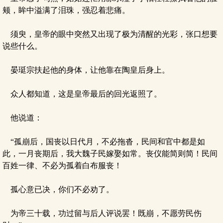
颊，眸中溢满了泪珠，强忍着悲痛。
须臾，皇帝的眼中突然又出现了极为清醒的光彩，张口想要
说些什么。
晏珽宗扶起他的身体，让他靠在陶皇后身上。
众人都知道，这是皇帝最后的回光返照了。
他说道：
“孤崩后，国丧以日代月，不必拖沓，民间和官中都是如
此，一月丧期后，我大魏子民嫁娶如常。丧仪能简则简！民间
百姓一律、不必为孤着白布服丧！
孤心意已决，你们不必劝了。
为帝三十载，功过留与后人评说罢！既崩，不愿劳民伤