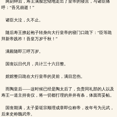
两刻钟后，寿王满脸悲恸地走出了皇帝的寝宫，与诸臣痛
呼：“吾兄崩逝！”
诸臣大泣，久不止。
随后寿王撩起袍子转身向大行皇帝的寝门口跪下：“臣等跪
拜新帝践祚！吾皇万岁千秋！”
满殿随即三呼万岁。
国丧以日代月，共计三十六日整。
婠婠整日跪在大行皇帝的灵前，满目悲伤。
而陶皇后——这时候已经是陶太后了，负责同礼部的人以及
寿王一道主持丧仪，将一切都打理的井井有条，体面而妥帖。
国丧期满，太子晏珽宗顺理成章即位称帝，改年号为元武，
后来史称魏武帝。