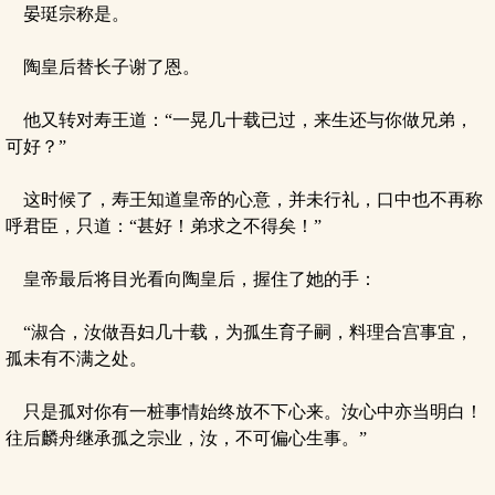
晏珽宗称是。
陶皇后替长子谢了恩。
他又转对寿王道：“一晃几十载已过，来生还与你做兄弟，
可好？”
这时候了，寿王知道皇帝的心意，并未行礼，口中也不再称
呼君臣，只道：“甚好！弟求之不得矣！”
皇帝最后将目光看向陶皇后，握住了她的手：
“淑合，汝做吾妇几十载，为孤生育子嗣，料理合宫事宜，
孤未有不满之处。
只是孤对你有一桩事情始终放不下心来。汝心中亦当明白！
往后麟舟继承孤之宗业，汝，不可偏心生事。”
……