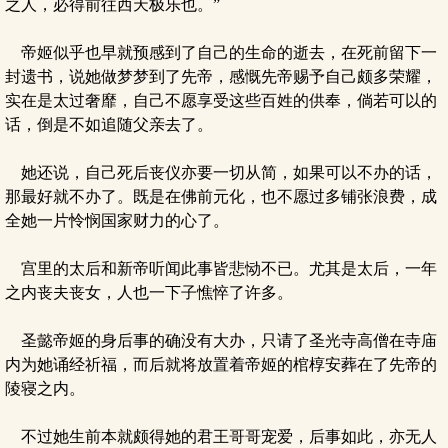
之人，必得前往西天极乐也。”
帝姬似乎也早就预感到了自己的生命的逝去，在死前留下一
封遗书，说她做梦梦到了先帝，感慨先帝赐予自己颇多荣耀，
实在是太过奢靡，自己不愿享受这些百姓的供奉，倘若可以的
话，倒是不如追随父亲去了。
她还说，自己死后丧仪亦要一切从简，如果可以不办的话，
那最好就不办了。既是在佛前元化，也不愿过多铺张浪费，成
全她一片怜悯国家财力的心了。
宫里的太后和新帝听闻此事皆悲恸不已。尤其是太后，一年
之内丧夫丧女，人也一下子憔悴了许多。
圣懿帝姬的身后事的确没有大办，只请了圣光寺高僧在寺庙
内为她诵经祈福，而后就将放置着帝姬的棺椁安葬在了先帝的
陵寝之内。
不过她生前本就颇得她的君王哥哥宠爱，后事如此，亦无人