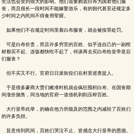
生活也会受到很大的影响。他们需要购置白布为国君他们服
丧，而且很长一段时间不能嫁娶游乐，有的朝代甚至还规定多
少时间之内民间不得食用荤腥。
如果他们不在规定时间里着白布服丧，就会被按罪处罚。
可是白布价贵，而且许多穷苦的百姓、似乎连自己的一副棺
材都买不起、连饭都快吃不起了，何谈再去买白布给皇帝皇后
们服丧？
但不买又不行。官府日日派衙役们在村里巡查捉人。
于是很多豪商大贾们瞅准时机就会疯狂囤积白布、在国丧期
间涨价抛售，同当地的官府一道借机剥削压榨百姓。
大行皇帝此举，的确在他力所能及的范围之内减轻了百姓们
的许多负担。
旨意传到民间，百姓们哭泣不止、皆感念大行皇帝的恩德。