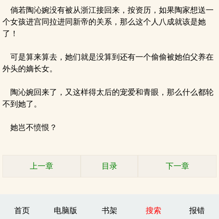
倘若陶沁婉没有被从浙江接回来，按资历，如果陶家想送一
个女孩进宫同拉进同新帝的关系，那么这个人八成就该是她
了！
可是算来算去，她们就是没算到还有一个偷偷被她伯父养在
外头的嫡长女。
陶沁婉回来了，又这样得太后的宠爱和青眼，那么什么都轮
不到她了。
她岂不愤恨？
上一章
目录
下一章
首页
电脑版
书架
搜索
报错