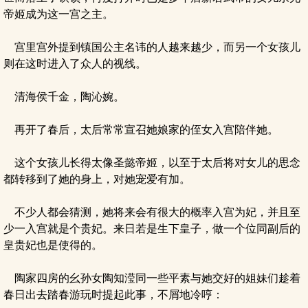
帝姬成为这一宫之主。
宫里宫外提到镇国公主名讳的人越来越少，而另一个女孩儿
则在这时进入了众人的视线。
清海侯千金，陶沁婉。
再开了春后，太后常常宣召她娘家的侄女入宫陪伴她。
这个女孩儿长得太像圣懿帝姬，以至于太后将对女儿的思念
都转移到了她的身上，对她宠爱有加。
不少人都会猜测，她将来会有很大的概率入宫为妃，并且至
少一入宫就是个贵妃。来日若是生下皇子，做一个位同副后的
皇贵妃也是使得的。
陶家四房的幺孙女陶知滢同一些平素与她交好的姐妹们趁着
春日出去踏春游玩时提起此事，不屑地冷哼：