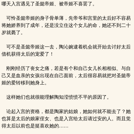
哪天入宫遇见了圣懿帝姬、被帝姬不喜罢了。
可怜圣懿帝姬的身子骨单薄，先帝爷和宫里的太后好不容易
将她娇养到了成年，还是没立住这个女儿的命，她还不到二十
岁就薨了。
可不是圣懿帝姬这一去，陶沁婉逮着机会就开始去讨好太后
借机获得太后的宠爱了！
刚刚经历了丧女之痛，若是有个和自己女儿长相相似、与自
己又是血亲的女孩出现在自己面前，太后很容易就把对圣懿帝
姬的爱转移到她身上。
这样她们也就很能理解陶知滢愤愤不平的原因了。
论起入宫的资格，都是陶家的姑娘，她如何就不能去了？她
也算是太后的娘家侄女、也是入宫给太后请过安的人。而且觉
得太后以前也是挺喜欢她的……