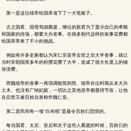
第一是这位续帝给国库省下了一大笔银子。
古之国君、国母驾崩薨逝，继位的新君为了显示自己的孝顺
和国家的排场，都要大办丧事。在很多朝代这样的丧事花费都
给国库带来了不小的挑战。
例如有许多史家都认为宋仁宗皇帝去世之后大半丧事，就让
当时宋朝国库多年的积攒花费了大半，造成了很大长度上的铺
张浪费。
而魏续帝的丧事一再强调能简则简、续帝在位时期从未大兴
土木、也没有广纳妃嫔，一切比之其他皇帝都显得节俭，让他
在后世又被百姓自发称作魏仁皇。
第二是民间有一项“白布税”是最令百姓们恐惧的。
每当国君、太后、皇后和太子这些人薨逝的时候，百姓们的