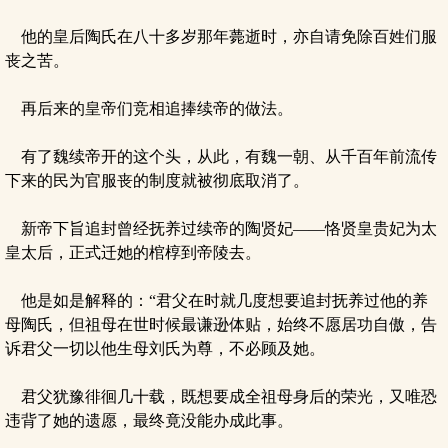
他的皇后陶氏在八十多岁那年薨逝时，亦自请免除百姓们服
丧之苦。
再后来的皇帝们竞相追捧续帝的做法。
有了魏续帝开的这个头，从此，有魏一朝、从千百年前流传
下来的民为官服丧的制度就被彻底取消了。
新帝下旨追封曾经抚养过续帝的陶贤妃——恪贤皇贵妃为太
皇太后，正式迁她的棺椁到帝陵去。
他是如是解释的：“君父在时就几度想要追封抚养过他的养
母陶氏，但祖母在世时候最谦逊体贴，始终不愿居功自傲，告
诉君父一切以他生母刘氏为尊，不必顾及她。
君父犹豫徘徊几十载，既想要成全祖母身后的荣光，又唯恐
违背了她的遗愿，最终竟没能办成此事。