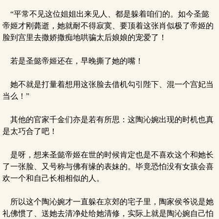
“平常不见这位姐姐出来见人、都是躲着咱们的。如今圣懿
帝姬才刚薨逝，她就耐不得寂寞、要顶着这张肖似极了帝姬的
脸到宫里去撒娇撒痴地哄骗太后娘娘的宠爱了！
若是圣懿帝姬还在，早晚撕了她的嘴！
她不就是打量着想用这张脸去借机勾引陛下、混一个宫妃当
当么！”
其他的官家千金们亦是若有所思：这陶沁婉出现的时机也真
是太巧合了吧！
是呀，想来圣懿帝姬在世的时候肯定也是不喜欢这个和她长
了一张脸、又号称与佛有缘的表妹的。毕竟恐怕没有女孩会喜
欢一个和自己长相相似的人。
所以这个陶沁婉才一直躲在京郊的宅子里，陶家侯爷说是她
礼佛惯了、送她去清净处给她清修，实际上就是陶沁婉自己怕