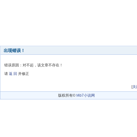
出现错误！
错误原因：对不起，该文章不存在！
请
返 回
并修正
[
关
版权所有©
t4b7小说网