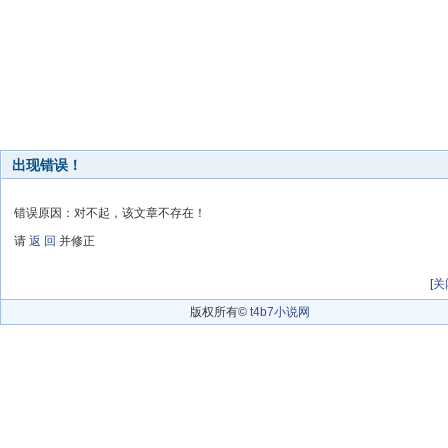
出现错误！
错误原因：对不起，该文章不存在！
请
返 回
并修正
[
关
版权所有©
t4b7小说网