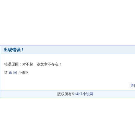
出现错误！
错误原因：对不起，该文章不存在！
请
返 回
并修正
[
关
版权所有©
t4b7小说网