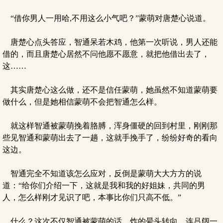
“借你男人一用哈,不用这么小气吧？”蒙萌对唐楚心说道。
唐楚心点头答应，智通呆若木鸡，他第一次听说，男人还能
借的，而且唐楚心居然不问他愿不愿意，就把他借出去了，
这……
其实唐楚心这么做，还不是信任蒙萌，她虽然不知道蒙萌要
做什么，但是她相信蒙萌不会把智通怎么样。
就这样智通被蒙萌挽着胳膊，浑身僵硬的回到村里，刚刚那
些见智通和蒙萌出去了一趟，这就手挽手了，纷纷好奇的看向
这边。
智通完全不知道该怎么应对，反倒是蒙萌大大方方的说
道：“给你们介绍一下，这就是我和我的好姐妹，共同的男
人，怎么样刚才见识了吧，本事比你们只高不低。”
什么？这次不仅智通被蒙萌的话，炸的晕头转向，连吕阔一