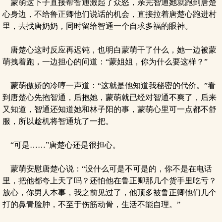
蒙萌这下子直接帮智通激起了众怒，亲完智通她就跑到唐楚
心身边，不给鲁正卿他们说话的机会，直接拉着唐楚心跑进村
里，去找唐奶奶，同时留给智通一个自求多福的眼神。
唐楚心这时反应再迟钝，也明白蒙萌干了什么，她一边被蒙
萌拽着跑，一边担心的问道：“蒙姐姐，你为什么要这样？”
蒙萌傲娇的冷哼一声道：“这就是他知道我秘密的代价。”看
到唐楚心先抱智通，后抱她，蒙萌就已经对智通不爽了，后来
又知道，智通还知道她和林子阳的事，蒙萌心里可一点都不舒
服，所以趁机将智通坑了一把。
“可是……”唐楚心还是很担心。
蒙萌安慰唐楚心说：“没什么可是不可是的，你不是在电话
里，把他都夸上天了吗？还怕他在鲁正卿那几个货手里吃亏？
放心，你男人本事，我之前见过了，他顶多被鲁正卿他们几个
打的鼻青脸肿，不至于伤筋动骨，生活不能自理。”