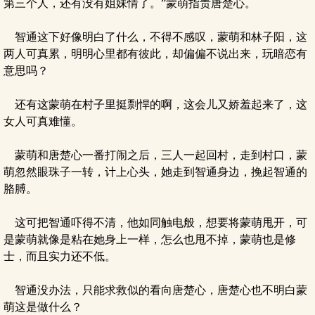
第三个人，还有没有姐妹情了。”蒙萌指责唐楚心。
智通这下好像明白了什么，不得不感叹，蒙萌和林子阳，这
两人可真累，明明心里都有彼此，却偏偏不说出来，玩暗恋有
意思吗？
还有这蒙萌在村子里挺剽悍的啊，这会儿又娇羞起来了，这
女人可真难懂。
蒙萌和唐楚心一番打闹之后，三人一起回村，走到村口，蒙
萌忽然眼珠子一转，计上心头，她走到智通身边，挽起智通的
胳膊。
这可把智通吓得不清，他如同触电般，想要将蒙萌甩开，可
是蒙萌就像是粘在她身上一样，怎么也甩不掉，蒙萌也是修
士，而且实力还不低。
智通没办法，只能求救似的看向唐楚心，唐楚心也不明白蒙
萌这是做什么？