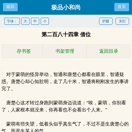
极品小和尚
返回
首页
字体：
大
中
小
护眼
关灯
第二百八十四章 借位
存书签
书架管理
返回目录
对于蒙萌的怪异举动，智通和唐楚心都看在眼里，智通疑
惑。唐楚心却心知肚明，走了几十米，智通将刚刚发生的事讲
完了。
唐楚心这才转过身跑到蒙萌身边说道：“唉，蒙萌，你别看
了，人家根本就没来，你再看也不会看出个人来。”
蒙萌有些失望，低着头似乎真生气了，不过不是生唐楚心的
气，而是生某人的气。