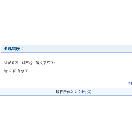
出现错误！
错误原因：对不起，该文章不存在！
请
返 回
并修正
[
关
版权所有©
t4b7小说网