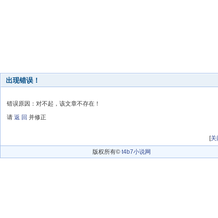
出现错误！
错误原因：对不起，该文章不存在！
请
返 回
并修正
[
关
版权所有©
t4b7小说网